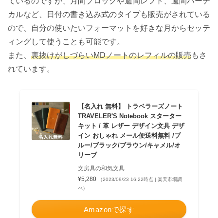
ているのですが、月間ブロックや週間レフト、週間バーチ
カルなど、日付の書き込み式のタイプも販売がされている
ので、自分の使いたいフォーマットを好きな月からセッテ
ィングして使うことも可能です。
また、
裏抜けがしづらいMDノートのレフィルの販売
もさ
れています。
【名入れ 無料】 トラベラーズノート
TRAVELER'S Notebook スターター
キット / 革 レザー デザイン文具 デザ
イン おしゃれ メール便送料無料 /ブ
ルー/ブラック/ブラウン/キャメル/オ
リーブ
文房具の和気文具
¥5,280
（2023/09/23 16:22時点 | 楽天市場調
べ）
Amazonで探す