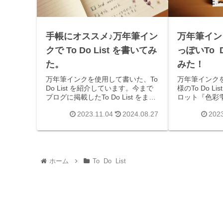
手帳にオススメ♪万年筆イン
万年筆イン
クで To Do List を書いてみ
っぽいTo D
た。
みた！
万年筆インクを使用して書いた、To
万年筆インク
Do List を紹介しています。今まで
様のTo Do Listを書きました。パイ
ブログに掲載したTo Do List をまと
ロット『色彩
めてみました。万年筆インク初心者
ー『四季織-
2023.11.04
2024.08.27
2023
の人も簡単に書けるような配色や書
ィオレパンセ
式になっています。手帳やノートの
います。イン
記入に、おすすめします。
ご覧ください
ホーム
To Do List