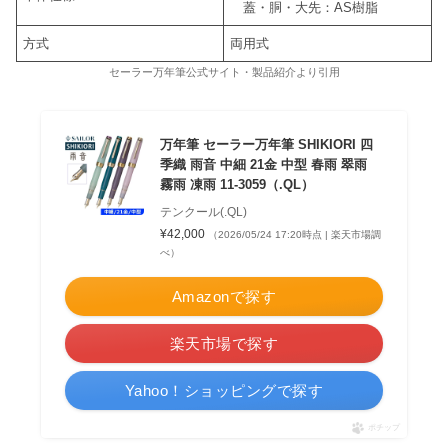
蓋・胴・大先：AS樹脂
方式
両用式
セーラー万年筆公式サイト・製品紹介より引用
万年筆 セーラー万年筆 SHIKIORI 四
季織 雨音 中細 21金 中型 春雨 翠雨
霧雨 凍雨 11-3059（.QL）
テンクール(.QL)
¥42,000
（2026/05/24 17:20時点 | 楽天市場調
べ）
Amazonで探す
楽天市場で探す
Yahoo！ショッピングで探す
ポチップ