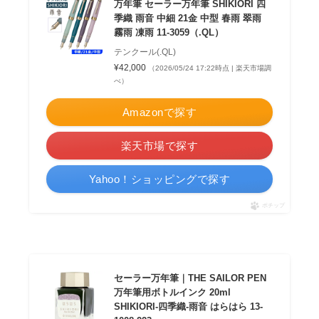
万年筆 セーラー万年筆 SHIKIORI 四
季織 雨音 中細 21金 中型 春雨 翠雨
霧雨 凍雨 11-3059（.QL）
テンクール(.QL)
¥42,000
（2026/05/24 17:22時点 | 楽天市場調
べ）
Amazonで探す
楽天市場で探す
Yahoo！ショッピングで探す
ポチップ
セーラー万年筆｜THE SAILOR PEN
万年筆用ボトルインク 20ml
SHIKIORI-四季織-雨音 はらはら 13-