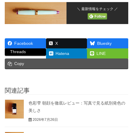
＼ 最新情報をチェック ／
Facebook
X
Bluesky
Threads
Hatena
LINE
Copy
関連記事
色彩雫 朝顔を徹底レビュー：写真で見る紙別発色の
美しさ
2026年7月26日