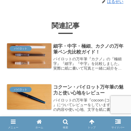
はるせい
関連記事
細字・中字・極細、カクノの万年
パイロット
筆ペン先比較ガイド！
パイロットの万年筆『カクノ』の『極細
字』『細字』『中字』を比較しました。
実際に紙に書いて写真と一緒に紹介をし
ているので、わかりやすくなっていま
す。それぞれのペン先の書き心地の違い
も比較しています。色々なペン先が欲し
コクーン・パイロット万年筆の魅
い人や、どの字幅の万年筆を購入しよう
パイロット
か迷っている人、必見です。
力と使い心地をレビュー
パイロットの万年筆『cocoon (コクーン)
』についてレビューをしています。製品
の内容や使い心地、文字を紙に書いた様
子など、わかりやすく説明をしていま
す。飽きのこないシンプルなデザイン
は、初心者の方も万年筆になれた方にも
初心者におすすめの万年筆5選！
オススメです。
メニュー
ホーム
検索
トップ
サイドバー
万年筆