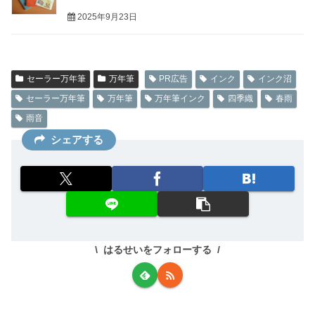
2025年9月23日
セーラー万年筆
万年筆
PR広告
インク
インク沼
セーラー万年筆
万年筆
万年筆インク
四季織
春雨
雨音
シェアする
はるせいをフォローする